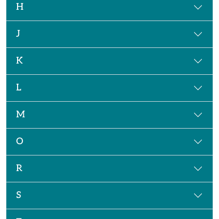
H
J
K
L
M
O
R
S